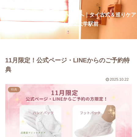
疲れ・だるさを整え、深い呼吸へ｜タイ古式＆巡りケア
CurcumaNa｜都立大学駅前
11月限定！公式ページ・LINEからのご予約特
典
2025.10.22
特典