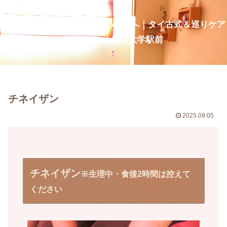
疲れ・だるさを整え、深い呼吸へ｜タイ古式＆巡りケア
CurcumaNa｜都立大学駅前
チネイザン
2025.09.05
チネイザン
※生理中・食後2時間は控えて
ください