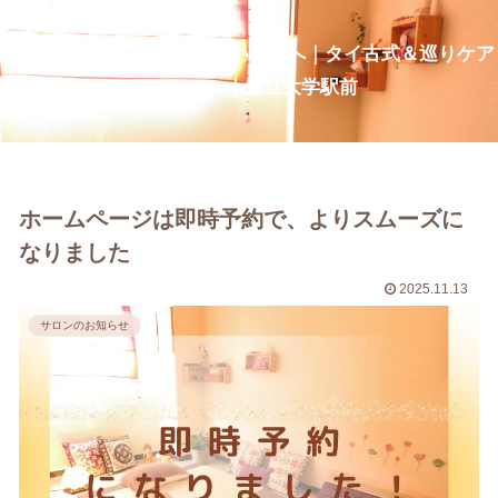
疲れ・だるさを整え、深い呼吸へ｜タイ古式＆巡りケア
CurcumaNa｜都立大学駅前
ホームページは即時予約で、よりスムーズに
なりました
2025.11.13
サロンのお知らせ