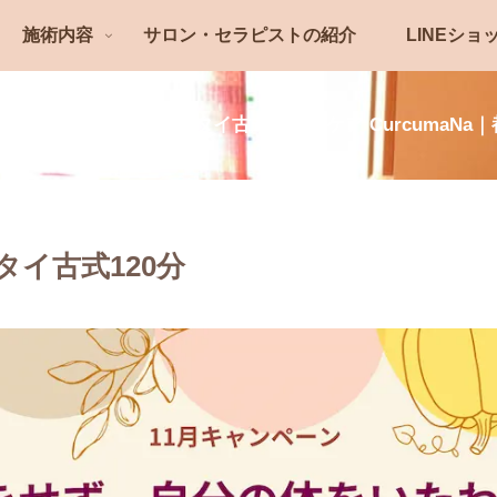
施術内容
サロン・セラピストの紹介
LINEショ
を整え、深い呼吸へ｜タイ古式＆巡りケア CurcumaNa
”タイ古式120分