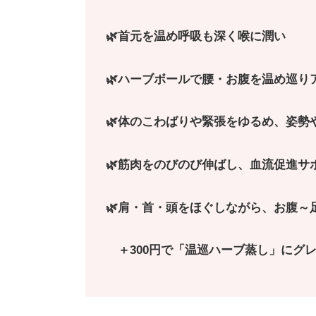
🌿首元を温め呼吸も深く喉に潤い
🌿ハーブボールで腰・お腹を温め巡り
🌿体のこわばりや緊張をゆるめ、姿勢
🌿筋肉をのびのび伸ばし、血流促
🌿肩・首・頭をほぐしながら、お腹～
＋300円で「温巡ハーブ蒸し」にグ