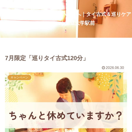
疲れ・だるさを整え、深い呼吸へ｜タイ古式＆巡りケア
CurcumaNa｜都立大学駅前
7月限定「巡りタイ古式120分」
2026.06.30
キャンペーン