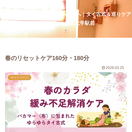
疲れ・だるさを整え、深い呼吸へ｜タイ古式＆巡りケア
CurcumaNa｜都立大学駅前
春のリセットケア160分・180分
2026.03.25
キャンペーン